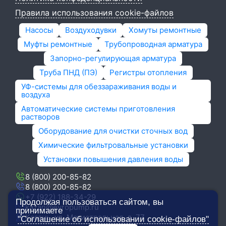
Правила использования cookie-файлов
Насосы
Воздуходувки
Хомуты ремонтные
Муфты ремонтные
Трубопроводная арматура
Запорно-регулирующая арматура
Труба ПНД (ПЭ)
Регистры отопления
УФ-системы для обеззараживания воды и
воздуха
Автоматические системы приготовления
растворов
Оборудование для очистки сточных вод
Химические фильтровальные установки
Установки повышения давления воды
8 (800) 200-85-82
8 (800) 200-85-82
+7 (922) 188-34-29
Продолжая пользоваться сайтом, вы
kazan@evropump.ru
принимаете
Казань, ​ул. Магистральная, д. 77
"Соглашение об использовании cookie-файлов"