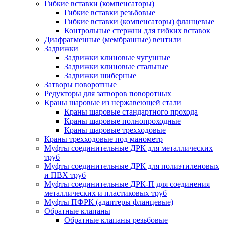
Гибкие вставки (компенсаторы)
Гибкие вставки резьбовые
Гибкие вставки (компенсаторы) фланцевые
Контрольные стержни для гибких вставок
Диафрагменные (мембранные) вентили
Задвижки
Задвижки клиновые чугунные
Задвижки клиновые стальные
Задвижки шиберные
Затворы поворотные
Редукторы для затворов поворотных
Краны шаровые из нержавеющей стали
Краны шаровые стандартного прохода
Краны шаровые полнопроходные
Краны шаровые трехходовые
Краны трехходовые под манометр
Муфты соединительные ДРК для металлических
труб
Муфты соединительные ДРК для полиэтиленовых
и ПВХ труб
Муфты соединительные ДРК-П для соединения
металлических и пластиковых труб
Муфты ПФРК (адаптеры фланцевые)
Обратные клапаны
Обратные клапаны резьбовые