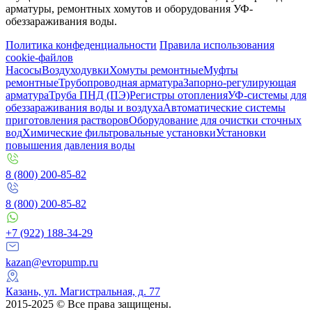
арматуры, ремонтных хомутов и оборудования УФ-
обеззараживания воды.
Политика конфеденциальности
Правила использования
cookie-файлов
Насосы
Воздуходувки
Хомуты ремонтные
Муфты
ремонтные
Трубопроводная арматура
Запорно-регулирующая
арматура
Труба ПНД (ПЭ)
Регистры отопления
УФ-системы для
обеззараживания воды и воздуха
Автоматические системы
приготовления растворов
Оборудование для очистки сточных
вод
Химические фильтровальные установки
Установки
повышения давления воды
8 (800) 200-85-82
8 (800) 200-85-82
+7 (922) 188-34-29
kazan@evropump.ru
Казань, ​ул. Магистральная, д. 77
2015-2025 © Все права защищены.