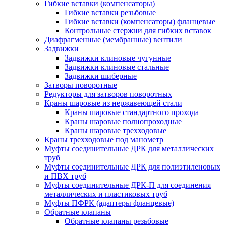
Гибкие вставки (компенсаторы)
Гибкие вставки резьбовые
Гибкие вставки (компенсаторы) фланцевые
Контрольные стержни для гибких вставок
Диафрагменные (мембранные) вентили
Задвижки
Задвижки клиновые чугунные
Задвижки клиновые стальные
Задвижки шиберные
Затворы поворотные
Редукторы для затворов поворотных
Краны шаровые из нержавеющей стали
Краны шаровые стандартного прохода
Краны шаровые полнопроходные
Краны шаровые трехходовые
Краны трехходовые под манометр
Муфты соединительные ДРК для металлических
труб
Муфты соединительные ДРК для полиэтиленовых
и ПВХ труб
Муфты соединительные ДРК-П для соединения
металлических и пластиковых труб
Муфты ПФРК (адаптеры фланцевые)
Обратные клапаны
Обратные клапаны резьбовые