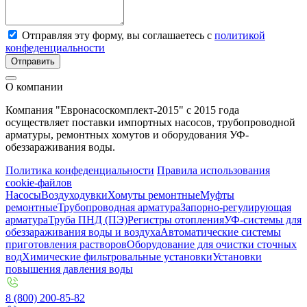
Отправляя эту форму, вы соглашаетесь с
политикой
конфеденциальности
Отправить
О компании
Компания "Евронасоскомплект-2015" с 2015 года
осуществляет поставки импортных насосов, трубопроводной
арматуры, ремонтных хомутов и оборудования УФ-
обеззараживания воды.
Политика конфеденциальности
Правила использования
cookie-файлов
Насосы
Воздуходувки
Хомуты ремонтные
Муфты
ремонтные
Трубопроводная арматура
Запорно-регулирующая
арматура
Труба ПНД (ПЭ)
Регистры отопления
УФ-системы для
обеззараживания воды и воздуха
Автоматические системы
приготовления растворов
Оборудование для очистки сточных
вод
Химические фильтровальные установки
Установки
повышения давления воды
8 (800) 200-85-82