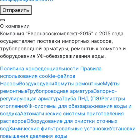
Отправить
О компании
Компания "Евронасоскомплект-2015" с 2015 года
осуществляет поставки импортных насосов,
трубопроводной арматуры, ремонтных хомутов и
оборудования УФ-обеззараживания воды.
Политика конфеденциальности
Правила
использования cookie-файлов
Насосы
Воздуходувки
Хомуты ремонтные
Муфты
ремонтные
Трубопроводная арматура
Запорно-
регулирующая арматура
Труба ПНД (ПЭ)
Регистры
отопления
УФ-системы для обеззараживания воды и
воздуха
Автоматические системы приготовления
растворов
Оборудование для очистки сточных
вод
Химические фильтровальные установки
Установки
повышения давления воды