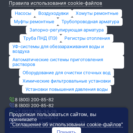
Правила использования cookie-файлов
Насосы
Воздуходувки
Хомуты ремонтные
Муфты ремонтные
Трубопроводная арматура
Запорно-регулирующая арматура
Труба ПНД (ПЭ)
Регистры отопления
УФ-системы для обеззараживания воды и
воздуха
Автоматические системы приготовления
растворов
Оборудование для очистки сточных вод
Химические фильтровальные установки
Установки повышения давления воды
8 (800) 200-85-82
8 (800) 200-85-82
+7 (922) 188-34-29
Продолжая пользоваться сайтом, вы
kazan@evropump.ru
принимаете
Казань, ​ул. Магистральная, д. 77
"Соглашение об использовании cookie-файлов"
Принять