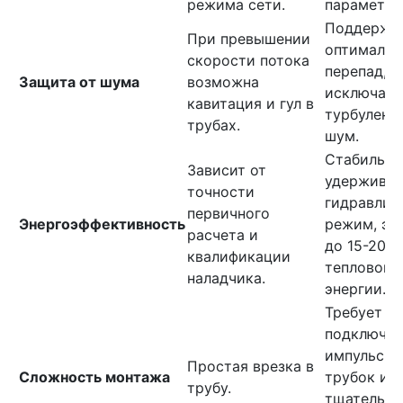
режима сети.
параметры
Поддержи
При превышении
оптималь
скорости потока
перепад,
Защита от шума
возможна
исключая
кавитация и гул в
турбулент
трубах.
шум.
Стабильно
Зависит от
удерживае
точности
гидравлич
первичного
Энергоэффективность
режим, эк
расчета и
до 15-20%
квалификации
тепловой
наладчика.
энергии.
Требует
подключен
импульсны
Простая врезка в
Сложность монтажа
трубок и 
трубу.
тщательно