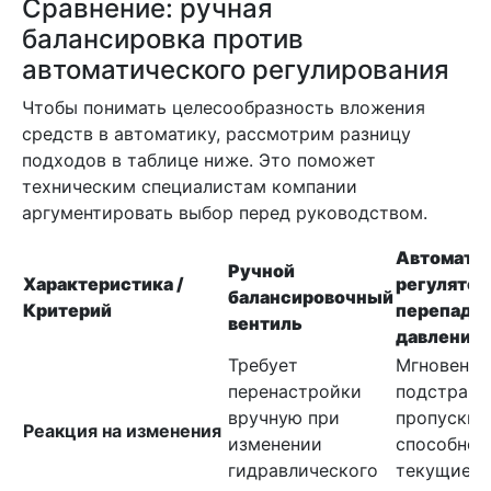
Сравнение: ручная
балансировка против
автоматического регулирования
Чтобы понимать целесообразность вложения
средств в автоматику, рассмотрим разницу
подходов в таблице ниже. Это поможет
техническим специалистам компании
аргументировать выбор перед руководством.
Автомати
Ручной
Характеристика /
регулятор
балансировочный
Критерий
перепада
вентиль
давлений
Требует
Мгновенно
перенастройки
подстраив
вручную при
пропускну
Реакция на изменения
изменении
способнос
гидравлического
текущие