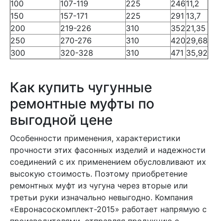
100
107-119
225
246
11,2
150
157-171
225
291
13,7
200
219-226
310
352
21,35
250
270-276
310
420
29,68
300
320-328
310
471
35,92
Как купить чугунные
ремонтные муфты по
выгодной цене
Особенности применения, характеристики
прочности этих фасонных изделий и надежности
соединений с их применением обусловливают их
высокую стоимость. Поэтому приобретение
ремонтных муфт из чугуна через вторые или
третьи руки изначально невыгодно. Компания
«Евронасоскомплект-2015» работает напрямую с