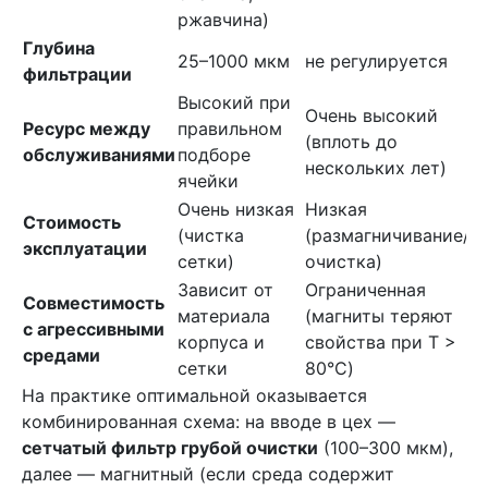
к
ржавчина)
Глубина
1
25–1000 мкм
не регулируется
фильтрации
н
Высокий при
Н
Очень высокий
Ресурс между
правильном
в
(вплоть до
обслуживаниями
подборе
к
нескольких лет)
ячейки
з
Очень низкая
Низкая
В
Стоимость
(чистка
(размагничивание/
(
эксплуатации
сетки)
очистка)
к
Зависит от
Ограниченная
Ш
Совместимость
материала
(магниты теряют
(
с агрессивными
корпуса и
свойства при Т >
к
средами
сетки
80°C)
с
На практике оптимальной оказывается
комбинированная схема: на вводе в цех —
сетчатый фильтр грубой очистки
(100–300 мкм),
далее — магнитный (если среда содержит