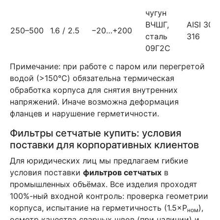
чугун
ВЧШГ,
AISI 304 
250–500
1.6 / 2.5
−20…+200
сталь
316
09Г2С
Примечание: при работе с паром или перегретой
водой (>150°C) обязательна термическая
обработка корпуса для снятия внутренних
напряжений. Иначе возможна деформация
фланцев и нарушение герметичности.
Фильтры сетчатые купить: условия
поставки для корпоративных клиентов
Для юридических лиц мы предлагаем гибкие
условия поставки
фильтров сетчатых
в
промышленных объёмах. Все изделия проходят
100%-ный входной контроль: проверка геометрии
корпуса, испытание на герметичность (1.5×P
),
ном
осмотр качества сварных швов (при наличии) и