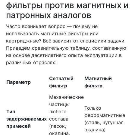
фильтры против магнитных и
патронных аналогов
Часто возникает вопрос — почему не
использовать магнитные фильтры или
картриджные? Всё зависит от специфики задачи.
Приведём сравнительную таблицу, составленную
на основе десятилетнего опыта эксплуатации в
различных отраслях:
П
Сетчатый
Магнитный
Параметр
(
фильтр
фильтр
ф
Механические
М
частицы
Только
в
Тип
любого
ферромагнитные
к
задерживаемых
состава
(сталь, чугунная
ч
примесей
(песок,
окалина)
з
окалина,