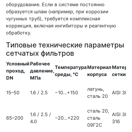
оборудование. Если в системе постоянно
образуется шлам (например, при коррозии
чугунных труб), требуется комплексная
коррекция, включая ингибиторы и реагентную
обработку.
Типовые технические параметры
сетчатых фильтров
Условный
Рабочее
Температура
Материал
Матери
проход,
давление,
среды, °C
корпуса
сетки
DN
МПа
латунь,
15–50
1.6 / 2.5
−10…+150
AISI 304
сталь 20
сталь 20,
1.6 / 2.5 /
AISI 304 
65–200
−20…+220
сталь
4.0
316
09Г2С