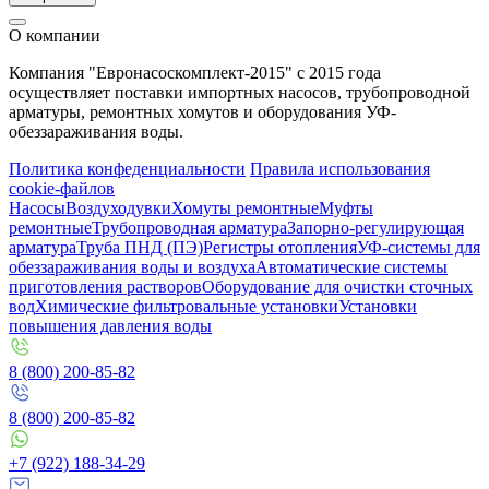
О компании
Компания "Евронасоскомплект-2015" с 2015 года
осуществляет поставки импортных насосов, трубопроводной
арматуры, ремонтных хомутов и оборудования УФ-
обеззараживания воды.
Политика конфеденциальности
Правила использования
cookie-файлов
Насосы
Воздуходувки
Хомуты ремонтные
Муфты
ремонтные
Трубопроводная арматура
Запорно-регулирующая
арматура
Труба ПНД (ПЭ)
Регистры отопления
УФ-системы для
обеззараживания воды и воздуха
Автоматические системы
приготовления растворов
Оборудование для очистки сточных
вод
Химические фильтровальные установки
Установки
повышения давления воды
8 (800) 200-85-82
8 (800) 200-85-82
+7 (922) 188-34-29