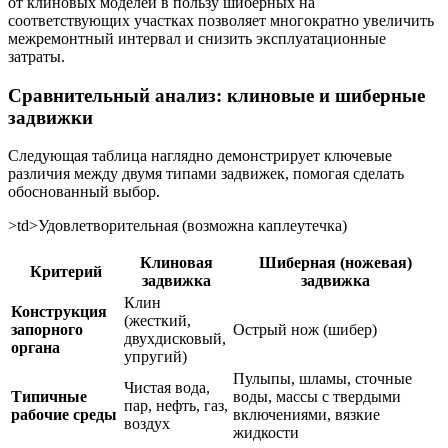
от клиновых моделей в пользу шиберных на
соответствующих участках позволяет многократно увеличить
межремонтный интервал и снизить эксплуатационные
затраты.
Сравнительный анализ: клиновые и шиберные
задвижки
Следующая таблица наглядно демонстрирует ключевые
различия между двумя типами задвижек, помогая сделать
обоснованный выбор.
>td>Удовлетворительная (возможна каплеутечка)
Клиновая
Шиберная (ножевая)
Критерий
задвижка
задвижка
Клин
Конструкция
(жесткий,
запорного
Острый нож (шибер)
двухдисковый,
органа
упругий)
Пулыпы, шламы, сточные
Чистая вода,
Типичные
воды, массы с твердыми
пар, нефть, газ,
рабочие среды
включениями, вязкие
воздух
жидкости