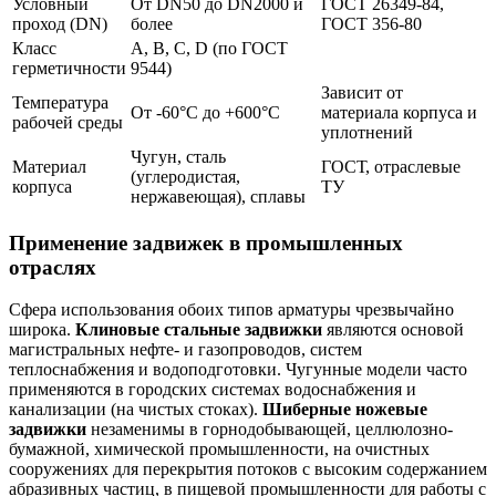
Условный
От DN50 до DN2000 и
ГОСТ 26349-84,
проход (DN)
более
ГОСТ 356-80
Класс
А, В, С, D (по ГОСТ
герметичности
9544)
Зависит от
Температура
От -60°C до +600°C
материала корпуса и
рабочей среды
уплотнений
Чугун, сталь
Материал
ГОСТ, отраслевые
(углеродистая,
корпуса
ТУ
нержавеющая), сплавы
Применение задвижек в промышленных
отраслях
Сфера использования обоих типов арматуры чрезвычайно
широка.
Клиновые стальные задвижки
являются основой
магистральных нефте- и газопроводов, систем
теплоснабжения и водоподготовки. Чугунные модели часто
применяются в городских системах водоснабжения и
канализации (на чистых стоках).
Шиберные ножевые
задвижки
незаменимы в горнодобывающей, целлюлозно-
бумажной, химической промышленности, на очистных
сооружениях для перекрытия потоков с высоким содержанием
абразивных частиц, в пищевой промышленности для работы с