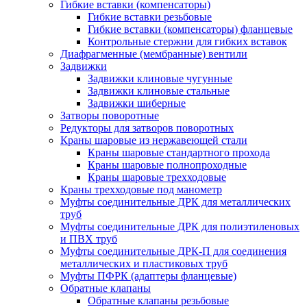
Гибкие вставки (компенсаторы)
Гибкие вставки резьбовые
Гибкие вставки (компенсаторы) фланцевые
Контрольные стержни для гибких вставок
Диафрагменные (мембранные) вентили
Задвижки
Задвижки клиновые чугунные
Задвижки клиновые стальные
Задвижки шиберные
Затворы поворотные
Редукторы для затворов поворотных
Краны шаровые из нержавеющей стали
Краны шаровые стандартного прохода
Краны шаровые полнопроходные
Краны шаровые трехходовые
Краны трехходовые под манометр
Муфты соединительные ДРК для металлических
труб
Муфты соединительные ДРК для полиэтиленовых
и ПВХ труб
Муфты соединительные ДРК-П для соединения
металлических и пластиковых труб
Муфты ПФРК (адаптеры фланцевые)
Обратные клапаны
Обратные клапаны резьбовые