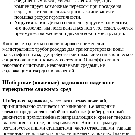
соединенных между собой. Такая конструкция
компенсирует возможные перекосы при посадке на
седла, значительно снижая риск заклинивания и
повышая ресурс герметичности.
Упругий клин
. Диски соединены упругим элементом,
что позволяет им подстраиваться под угол седел, сочетая
преимущества жесткой и двухдисковой конструкций.
Клиновые задвижки нашли широкое применение в
магистральных трубопроводах для транспортировки воды,
пара, нефти и газа, где требуется минимальное гидравлическое
сопротивление в открытом состоянии. Они эффективно
работают с чистыми, неабразивными средами, не
содержащими твердых включений.
Шиберные (ножевые) задвижки: надежное
перекрытие сложных сред
Шиберная задвижка
, часто называемая
ножевой
,
принципиально отличается от клиновой. Ее запорный
элемент представляет собой острый нож (шибер), который
движется в прямолинейных направляющих и срезает твердые
включения в потоке, перекрывая его. Этот тип арматуры
регулируется иными стандартами, часто отраслевыми, так как
предназначен для работы в более тяжелых условиях. Главное