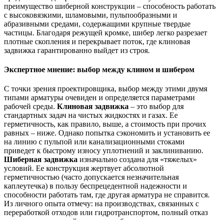
преимущество шиберной конструкции – способность работать
с высоковязкими, шламовыми, пульпообразными и
абразивными средами, содержащими крупные твердые
частицы. Благодаря режущей кромке, шибер легко разрезает
плотные скопления и перекрывает поток, где клиновая
задвижка гарантированно выйдет из строя.
Экспертное мнение: выбор между клином и шибером
С точки зрения проектировщика, выбор между этими двумя
типами арматуры очевиден и определяется параметрами
рабочей среды.
Клиновая задвижка
– это выбор для
стандартных задач на чистых жидкостях и газах. Ее
герметичность, как правило, выше, а стоимость при прочих
равных – ниже. Однако попытка сэкономить и установить ее
на линию с пульпой или канализационными стоками
приведет к быстрому износу уплотнений и заклиниванию.
Шиберная задвижка
изначально создана для «тяжелых»
условий. Ее конструкция жертвует абсолютной
герметичностью (часто допускается незначительная
каплеутечка) в пользу беспрецедентной надежности и
способности работать там, где другая арматура не справится.
Из личного опыта отмечу: на производствах, связанных с
переработкой отходов или гидротранспортом, полный отказ