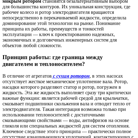
мокрым ротором
становятся безальтернативным выбором
для большинства контуров. Их уникальная конструкция, где
рабочее колесо и ротор электродвигателя вращаются
непосредственно в перекачиваемой жидкости, определила
доминирование этой технологии на рынке. Понимание
принципа их работы, преимуществ и тонкостей
эксплуатации — ключ к проектированию надежных,
экономичных и долговечных инженерных систем для
объектов любой сложности.
Принцип работы: где граница между
двигателем и теплоносителем?
В отличие от агрегатов
с сухим ротором
, в этих насосах
отсутствует жесткое механическое уплотнение вала. Ротор,
насадки которого разделяют статор и ротор, погружен в
жидкость. Эта же жидкость выполняет сразу три критически
важные функции: является рабочей средой для крыльчатки,
смазывает подшипники скольжения вала и отводит тепло от
электродвигателя. Такая интеграция возможна только при
использовании теплоносителей с достаточными
смазывающими свойствами — воды, антифризов на основе
гликоля или специальных жидкостей для систем отопления.
Ключевое следствие этого принципа — практически полное
отсутствие изнашивающихся уплотнений, контактирующих с