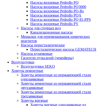
Насосы вихревые Pedrollo PQ
Насосы вихревые Pedrollo PQ3000
Насосы вихревые Pedrollo PQ-Bs
Насосы вихревые Pedrollo PQA
Насосы вихревые Pedrollo PQ 81-PPS
Насосы вихревые Pedrollo PV
Насосы для сточных вод
Канализационные насосы
Мешалки для перемешивания химических
реагентов
Насосы перистальтические
Перистальтические насосы GEMATECH
Насосы кулачковые
Гасители пульсаций (демпферы)
Воздуходувки
Воздуходувки SEKO
Хомуты ремонтные
Хомуты ремонтные из нержавеющей стали
однозамковые
Хомуты ремонтные из нержавеющей стали
двухзамковые
Хомуты ремонтные из нержавеющей стали
трехзамковые
Хомуты врезные
Хомуты врезные однозамковые из