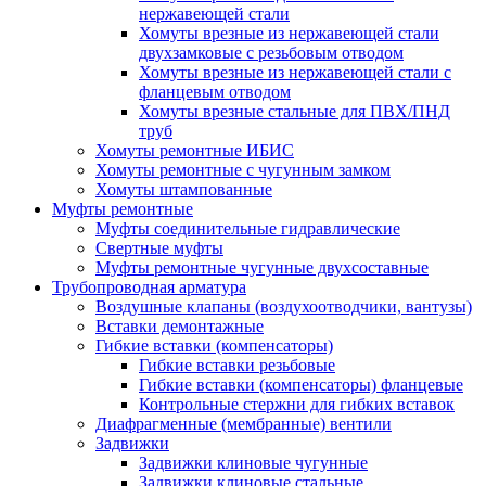
нержавеющей стали
Хомуты врезные из нержавеющей стали
двухзамковые с резьбовым отводом
Хомуты врезные из нержавеющей стали с
фланцевым отводом
Хомуты врезные стальные для ПВХ/ПНД
труб
Хомуты ремонтные ИБИС
Хомуты ремонтные с чугунным замком
Хомуты штампованные
Муфты ремонтные
Муфты соединительные гидравлические
Свертные муфты
Муфты ремонтные чугунные двухсоставные
Трубопроводная арматура
Воздушные клапаны (воздухоотводчики, вантузы)
Вставки демонтажные
Гибкие вставки (компенсаторы)
Гибкие вставки резьбовые
Гибкие вставки (компенсаторы) фланцевые
Контрольные стержни для гибких вставок
Диафрагменные (мембранные) вентили
Задвижки
Задвижки клиновые чугунные
Задвижки клиновые стальные