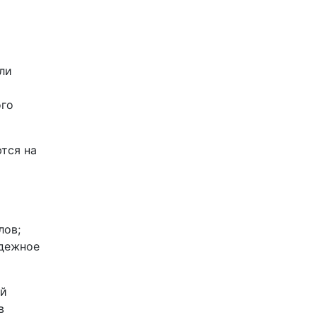
ли
ого
тся на
лов;
адежное
ой
в