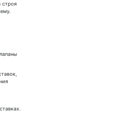
 строя
ему.
клапаны
тавок,
ения
ставках.