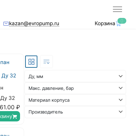
0
kazan@evropump.ru
Корзина
Ду, мм
ан
Макс. давление, бар
Ду 32
Материал корпуса
61.00
₽
Производитель
рзину