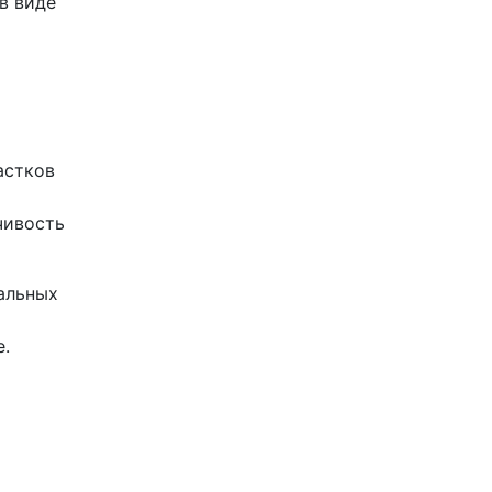
в виде
астков
чивость
альных
.