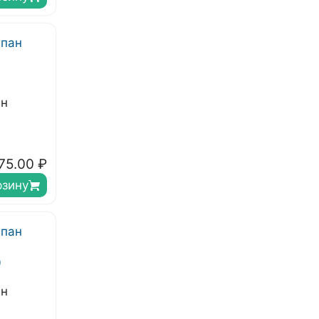
ан
75.00
₽
рзину
ан