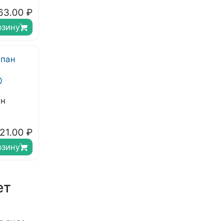
63.00
₽
рзину
ан
0
21.00
₽
рзину
ет