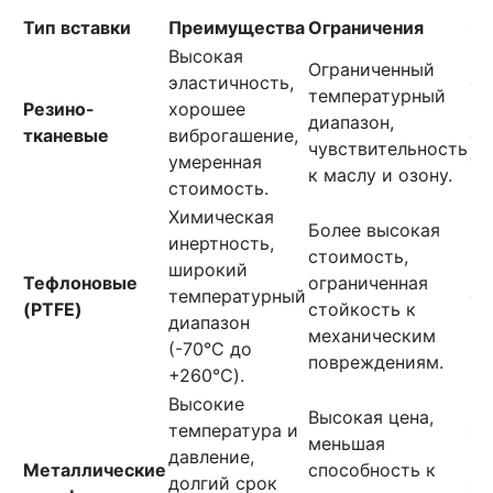
Тип вставки
Преимущества
Ограничения
Эк
Высокая
Ид
Ограниченный
эластичность,
си
температурный
Резино-
хорошее
во
диапазон,
тканевые
виброгашение,
от
чувствительность
умеренная
те
к маслу и озону.
стоимость.
+1
Химическая
Ед
Более высокая
инертность,
ва
стоимость,
широкий
вы
Тефлоновые
ограниченная
температурный
ср
(PTFE)
стойкость к
диапазон
ко
механическим
(-70°C до
ки
повреждениям.
+260°C).
ра
Высокие
Пр
Высокая цена,
температура и
эн
меньшая
давление,
го
Металлические
способность к
долгий срок
хи