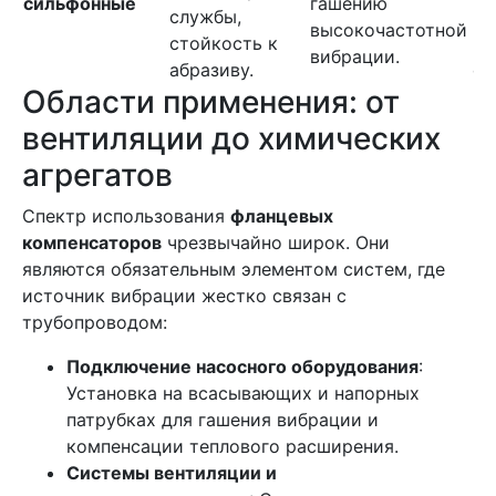
сильфонные
гашению
службы,
пр
высокочастотной
стойкость к
на
вибрации.
абразиву.
ср
Области применения: от
вентиляции до химических
агрегатов
Спектр использования
фланцевых
компенсаторов
чрезвычайно широк. Они
являются обязательным элементом систем, где
источник вибрации жестко связан с
трубопроводом:
Подключение насосного оборудования
:
Установка на всасывающих и напорных
патрубках для гашения вибрации и
компенсации теплового расширения.
Системы вентиляции и