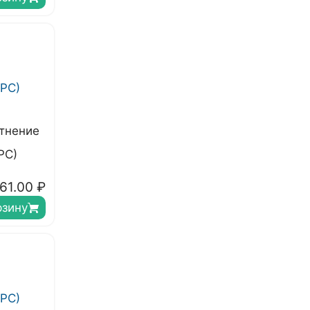
тнение
РС)
61.00
₽
рзину