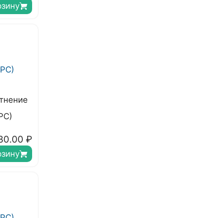
рзину
тнение
РС)
30.00
₽
рзину