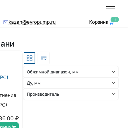
0
kazan@evropump.ru
Корзина
зани
Обжимной диапазон, мм
Ду, мм
Производитель
тнение
РС)
86.00
₽
рзину