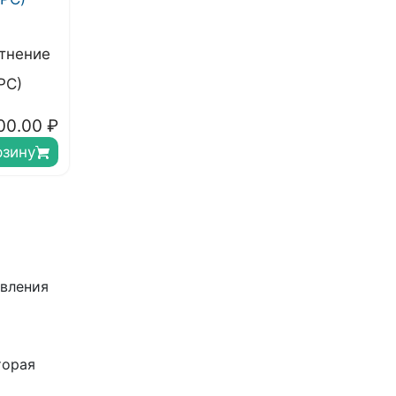
тнение
РС)
00.00
₽
рзину
и
овления
торая