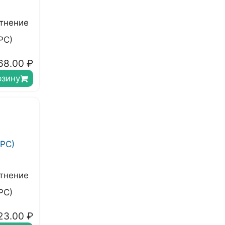
тнение
РС)
68.00
₽
рзину
тнение
РС)
23.00
₽