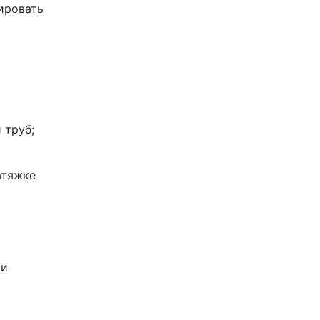
ировать
 труб;
атяжке
 и