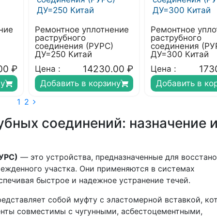
ние
Ремонтное уплотнение
Ремонтное упло
раструбного
раструбного
соединения (РУРС)
соединения (РУ
ДУ=250 Китай
ДУ=300 Китай
00
₽
14230.00
₽
173
Цена :
Цена :
ну
Добавить в корзину
Добавить в ко
1
2
убных соединений: назначение 
УРС)
— это устройства, предназначенные для восстан
ежденного участка. Они применяются в системах
спечивая быстрое и надежное устранение течей.
едставляет собой муфту с эластомерной вставкой, ко
енты совместимы с чугунными, асбестоцементными,