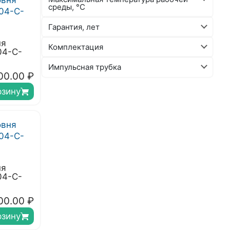
среды, °C
Гарантия, лет
ня
Комплектация
04-С-
Импульсная трубка
00.00
₽
рзину
ня
04-С-
00.00
₽
рзину