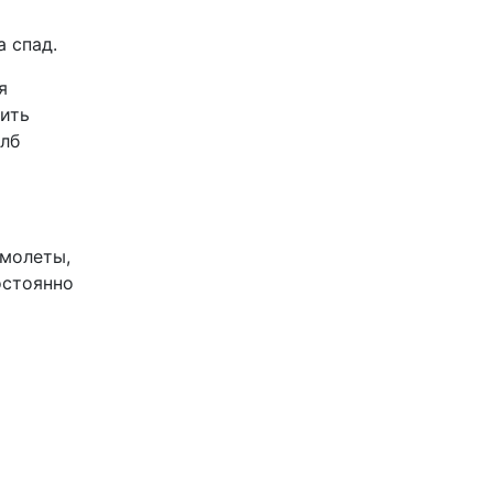
 спад.
я
пить
олб
амолеты,
остоянно