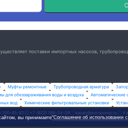
О
осуществляет поставки импортных насосов, трубопрово
е
Муфты ремонтные
Трубопроводная арматура
Запо
ы для обеззараживания воды и воздуха
Автоматические 
чных вод
Химические фильтровальные установки
Устан
) 200-85-82
+7 (922) 188-34-29
kazan@evropump.ru
Ка
"Соглашение об использовании c
сайтом, вы принимаете