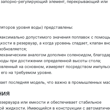
 и запорно-регулирующий элемент, перекрывающий или
ляторов уровня воды) представлены:
максимально допустимого значения поплавок с помощ
ости в резервуар, а когда уровень спадает, клапан вн
зобновляется;
механическим аналогом дополнен соленоидом, благода
воды при достижении определенной высоты стола;
новленный на основном, измеряет посредством импульс
 его на требуемом уровне.
ает последняя модель, что важно в промышленных ма
ания
езервуара или емкости и обеспечивает стабильное
гой жидкости. Имеющийся в конструкции с автоматич