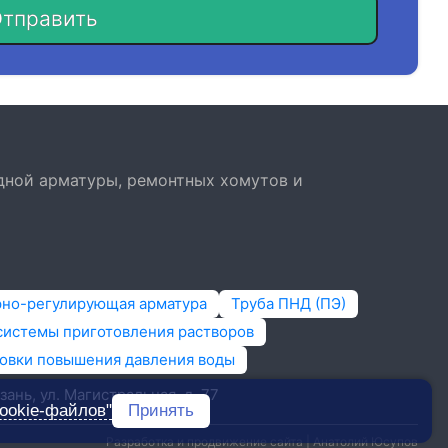
тправить
дной арматуры, ремонтных хомутов и
рно-регулирующая арматура
Труба ПНД (ПЭ)
системы приготовления растворов
овки повышения давления воды
зань, ​ул. Магистральная, д. 77
ookie-файлов"
Принять
Разработка и продвижение сайта | Анатолий Юсупов