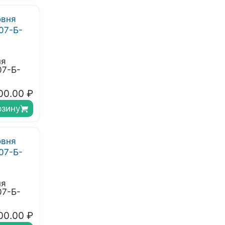
ня
07-Б-
00.00
₽
рзину
ня
07-Б-
00.00
₽