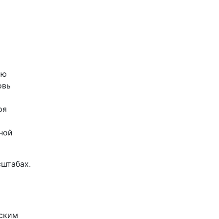
ью
овь
ря
ной
сштабах.
еским