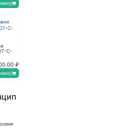
рзину
ня
07-С-
00.00
₽
рзину
нцип
уровня