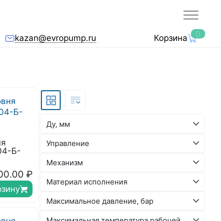
0
kazan@evropump.ru
Корзина
Ду, мм
ня
Управление
04-Б-
Механизм
00.00
₽
Материал исполнения
рзину
Максимальное давление, бар
Максимальная температура рабочей