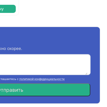
ну
жно скорее.
оглашаетесь с
политикой конфеденциальности
тправить