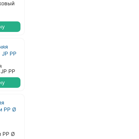
ковый
ну
я
 JP PP
ну
и РР Ø