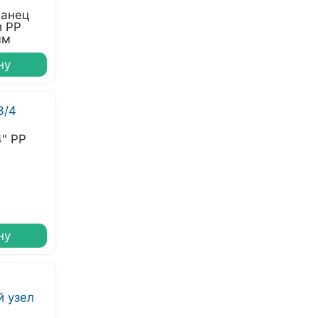
ланец
и РР
мм
ну
4" PP
ну