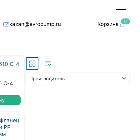
0
kazan@evropump.ru
Корзина
Производитель
0 С-4
ну