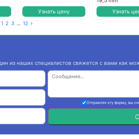
19,5 mm
Узнать цену
Узнать це
1
2
3
...
12
дин из наших специалистов свяжется с вами как мо
Отправляя эту форму, вы с
О