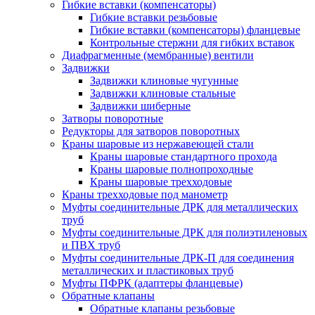
Гибкие вставки (компенсаторы)
Гибкие вставки резьбовые
Гибкие вставки (компенсаторы) фланцевые
Контрольные стержни для гибких вставок
Диафрагменные (мембранные) вентили
Задвижки
Задвижки клиновые чугунные
Задвижки клиновые стальные
Задвижки шиберные
Затворы поворотные
Редукторы для затворов поворотных
Краны шаровые из нержавеющей стали
Краны шаровые стандартного прохода
Краны шаровые полнопроходные
Краны шаровые трехходовые
Краны трехходовые под манометр
Муфты соединительные ДРК для металлических
труб
Муфты соединительные ДРК для полиэтиленовых
и ПВХ труб
Муфты соединительные ДРК-П для соединения
металлических и пластиковых труб
Муфты ПФРК (адаптеры фланцевые)
Обратные клапаны
Обратные клапаны резьбовые