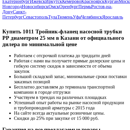
Екатеринбург
Ижевск
Иркутск
Кемерово
Красноярск
Курган
Моск
Новгород
Новосибирск
Омск
Оренбург
Пермь
Ростов-на-
Дону
Санкт-
Петербург
Севастополь
Тула
Тюмень
Уфа
Челябинск
Ярославль
Купить 1011 Тройник-фланец насосной трубки
РР диаметром 25 мм в Казани от официального
дилера по минимальной цене
Работаем с отсрочкой платежа до тридцати дней
Работая с нами вы получаете прямые дилерские цены и
гибкую систему скидок в зависимости от объема
закупок
Большой складской запас, минимальные сроки поставки
заказных позиций
Бесплатно доставляем до терминала транспортной
компании в городе отгрузки
Участвуем в трендах на различных площадках
Успешный опыт работы на рынке насосной продукции
и трубопроводной арматуры с 2015 года
На сайте всегда актуальные розничные цены.
Скидки до 25% при закупке от 15 000 руб.
Гарантия на все предлагаемые товары