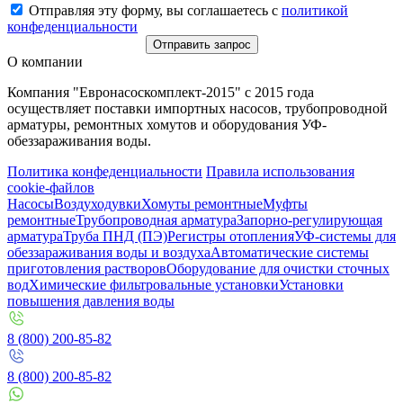
Отправляя эту форму, вы соглашаетесь с
политикой
конфеденциальности
Отправить запрос
О компании
Компания "Евронасоскомплект-2015" с 2015 года
осуществляет поставки импортных насосов, трубопроводной
арматуры, ремонтных хомутов и оборудования УФ-
обеззараживания воды.
Политика конфеденциальности
Правила использования
cookie-файлов
Насосы
Воздуходувки
Хомуты ремонтные
Муфты
ремонтные
Трубопроводная арматура
Запорно-регулирующая
арматура
Труба ПНД (ПЭ)
Регистры отопления
УФ-системы для
обеззараживания воды и воздуха
Автоматические системы
приготовления растворов
Оборудование для очистки сточных
вод
Химические фильтровальные установки
Установки
повышения давления воды
8 (800) 200-85-82
8 (800) 200-85-82