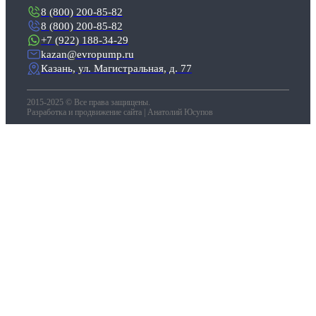
8 (800) 200-85-82
8 (800) 200-85-82
+7 (922) 188-34-29
kazan@evropump.ru
Казань, ​ул. Магистральная, д. 77
2015-2025 © Все права защищены.
Разработка и продвижение сайта | Анатолий Юсупов