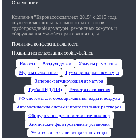
О компании
Компания "Евронасоскомплект-2015" с 2015 года
осуществляет поставки импортных насосов,
трубопроводной арматуры, ремонтных хомутов и
оборудования УФ-обеззараживания воды.
Политика конфеденциальности
Правила использования cookie-файлов
Насосы
Воздуходувки
Хомуты ремонтные
Муфты ремонтные
Трубопроводная арматура
Запорно-регулирующая арматура
Труба ПНД (ПЭ)
Регистры отопления
УФ-системы для обеззараживания воды и воздуха
Автоматические системы приготовления растворов
Оборудование для очистки сточных вод
Химические фильтровальные установки
Установки повышения давления воды