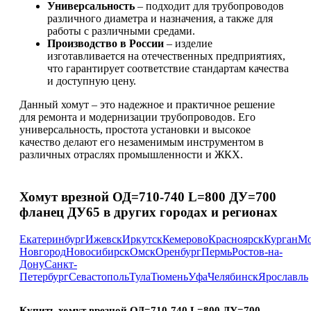
Универсальность
– подходит для трубопроводов
различного диаметра и назначения, а также для
работы с различными средами.
Производство в России
– изделие
изготавливается на отечественных предприятиях,
что гарантирует соответствие стандартам качества
и доступную цену.
Данный хомут – это надежное и практичное решение
для ремонта и модернизации трубопроводов. Его
универсальность, простота установки и высокое
качество делают его незаменимым инструментом в
различных отраслях промышленности и ЖКХ.
Хомут врезной ОД=710-740 L=800 ДУ=700
фланец ДУ65 в других городах и регионах
Екатеринбург
Ижевск
Иркутск
Кемерово
Красноярск
Курган
Мо
Новгород
Новосибирск
Омск
Оренбург
Пермь
Ростов-на-
Дону
Санкт-
Петербург
Севастополь
Тула
Тюмень
Уфа
Челябинск
Ярославль
Купить хомут врезной ОД=710-740 L=800 ДУ=700