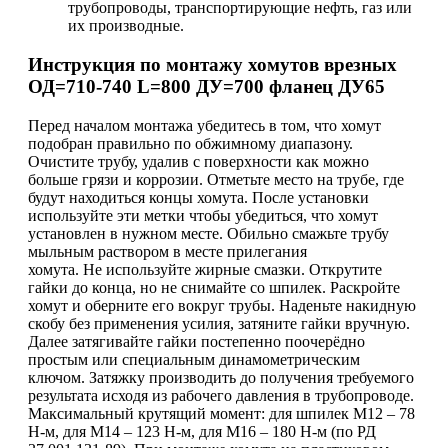
трубопроводы, транспортирующие нефть, газ или
их производные.
Инструкция по монтажу хомутов врезных
ОД=710-740 L=800 ДУ=700 фланец ДУ65
Перед началом монтажа убедитесь в том, что хомут
подобран правильно по обжимному диапазону.
Очистите трубу, удалив с поверхности как можно
больше грязи и коррозии. Отметьте место на трубе, где
будут находиться концы хомута. После установки
используйте эти метки чтобы убедиться, что хомут
установлен в нужном месте. Обильно смажьте трубу
мыльным раствором в месте прилегания
хомута. Не используйте жирные смазки. Открутите
гайки до конца, но не снимайте со шпилек. Раскройте
хомут и оберните его вокруг трубы. Наденьте накидную
скобу без применения усилия, затяните гайки вручную.
Далее затягивайте гайки постепенно поочерёдно
простым или специальным динамометрическим
ключом. Затяжку производить до получения требуемого
результата исходя из рабочего давления в трубопроводе.
Максимальный крутящий момент: для шпилек М12 – 78
Н-м, для М14 – 123 Н-м, для М16 – 180 Н-м (по РД