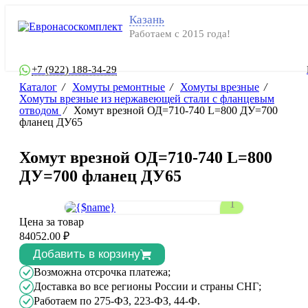
Казань
Работаем с 2015 года!
+7 (922) 188-34-29
Каталог
/
Хомуты ремонтные
/
Хомуты врезные
/
Хомуты врезные из нержавеющей стали с фланцевым
отводом
/
Хомут врезной ОД=710-740 L=800 ДУ=700
фланец ДУ65
Хомут врезной ОД=710-740 L=800
ДУ=700 фланец ДУ65
1
Цена за товар
84052.00 ₽
Добавить в корзину
Возможна отсрочка платежа;
Доставка во все регионы России и страны СНГ;
Работаем по 275-ФЗ, 223-ФЗ, 44-Ф.