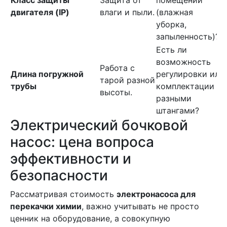
Класс защиты
Защита от
помещении
двигателя (IP)
влаги и пыли.
(влажная
уборка,
запыленность)?
Есть ли
возможность
Работа с
Длина погружной
регулировки или
тарой разной
трубы
комплектации
высоты.
разными
штангами?
Электрический бочковой
насос: цена вопроса
эффективности и
безопасности
Рассматривая стоимость
электронасоса для
перекачки химии
, важно учитывать не просто
ценник на оборудование, а совокупную