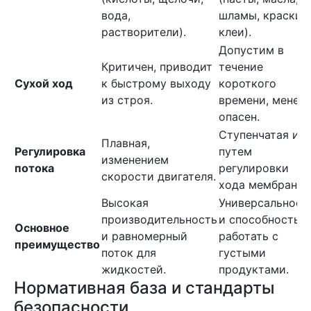
вода,
шламы, краски,
растворители).
клеи).
Допустим в
Критичен, приводит
течение
Сухой ход
к быстрому выходу
короткого
из строя.
времени, менее
опасен.
Ступенчатая ил
Плавная,
Регулировка
путем
изменением
потока
регулировки
скорости двигателя.
хода мембраны.
Высокая
Универсальност
производительность
и способность
Основное
и равномерный
работать с
преимущество
поток для
густыми
жидкостей.
продуктами.
Нормативная база и стандарты
безопасности