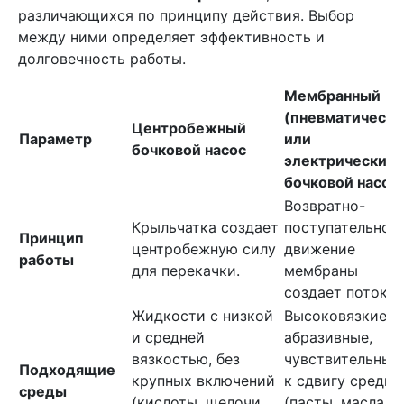
различающихся по принципу действия. Выбор
между ними определяет эффективность и
долговечность работы.
Мембранный
(пневматически
Центробежный
Параметр
или
бочковой насос
электрический)
бочковой насос
Возвратно-
Крыльчатка создает
поступательное
Принцип
центробежную силу
движение
работы
для перекачки.
мембраны
создает поток.
Жидкости с низкой
Высоковязкие,
и средней
абразивные,
вязкостью, без
чувствительные
Подходящие
крупных включений
к сдвигу среды
среды
(кислоты, щелочи,
(пасты, масла,